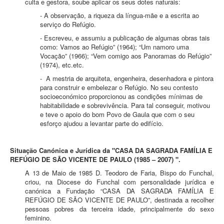
culta e gestora, soube aplicar os seus dotes naturais:
- A observação, a riqueza da língua-mãe e a escrita ao
serviço do Refúgio.
- Escreveu, e assumiu a publicação de algumas obras tais
como: Vamos ao Refúgio” (1964); “Um namoro uma
Vocação” (1966); “Vem comigo aos Panoramas do Refúgio”
(1974), etc.etc.
- A mestria de arquiteta, engenheira, desenhadora e pintora
para construir e embelezar o Refúgio. No seu contesto
socioeconómico proporcionou as condições mínimas de
habitabilidade e sobrevivência. Para tal conseguir, motivou
e teve o apoio do bom Povo de Gaula que com o seu
esforço ajudou a levantar parte do edifício.
Situação Canónica e Jurídica da "CASA DA SAGRADA FAMÍLIA E
REFÚGIO DE SÃO VICENTE DE PAULO (1985 – 2007) ".
A 13 de Maio de 1985 D. Teodoro de Faria, Bispo do Funchal,
criou, na Diocese do Funchal com personalidade jurídica e
canónica a Fundação “CASA DA SAGRADA FAMÍLIA E
REFÚGIO DE SÃO VICENTE DE PAULO”, destinada a recolher
pessoas pobres da terceira idade, principalmente do sexo
feminino.