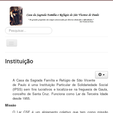
Pesquisar...
Home
Instituição
Instituição
Plano Anual
A Casa da Sagrada Família e Refúgio de São Vicente
Eventos
de Paulo é uma Instituição Particular de Solidariedade Social
(IPSS) sem fins lucrativos e localiza-se na freguesia de Gaula,
Publicações
concelho de Santa Cruz. Funciona como Lar da Terceira Idade
desde 1955.
Horários
Missão
Contactos
O Lar CSF é um alojamento coletivo que tem como missão