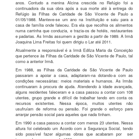
anos. Contudo a menina Alcina crescida no Refúgio foi a
continuadora da sua obra após a sua morte até à entrega do
Refúgio às Filhas de Caridade de São Vicente de Paulo a
01/05/1988. Manteve-se um ano na Instituição e saiu para a
casa de família onde faleceu. Era ela que recolhia os alimentos
numa carrinha que conduzia, e trazia-os de hotéis, restaurantes
e padarias. As Irmãs assumem a gestão a partir de 1989. A Irmã
Joaquina Lima Freitas foi quem dirigiu o Lar até 2011.
Atualmente a responsável é a Irmã Edilza Maria da Conceição
que pertence às Filhas da Caridade de São Vicente de Paulo, tal
como a anterior Irmã.
Em 1988, as Filhas da Caridade de São Vicente de Paulo
passaram a apoiar a casa, adaptaram-na dotando-a com as
condições necessárias: meios materiais e humanos. As Irmãs
continuaram à procura de ajuda. Atendendo à idade avançada,
alguns residentes faleceram e a casa passou a contar com 108
utentes, grupo grande e difícil de trabalhar tendo em conta os
recursos existentes. Nessa época, muitos utentes não
usufruíam de reforma ou pensão. Foi grande o esforço para
arranjar pensão social para aqueles que nada tinham.
Em 1990 a casa passou a contar com menos 23 utentes. Nessa
altura foi celebrado um Acordo com a Segurança Social, tendo
sido possível fazer algumas obras que acabaram por ser