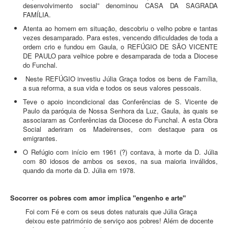
desenvolvimento social” denominou CASA DA SAGRADA
FAMÍLIA.
Atenta ao homem em situação, descobriu o velho pobre e tantas
vezes desamparado. Para estes, vencendo dificuldades de toda a
ordem crio e fundou em Gaula, o REFÚGIO DE SÃO VICENTE
DE PAULO para velhice pobre e desamparada de toda a Diocese
do Funchal.
Neste REFÚGIO investiu Júlia Graça todos os bens de Família,
a sua reforma, a sua vida e todos os seus valores pessoais.
Teve o apoio incondicional das Conferências de S. Vicente de
Paulo da paróquia de Nossa Senhora da Luz, Gaula, às quais se
associaram as Conferências da Diocese do Funchal. A esta Obra
Social aderiram os Madeirenses, com destaque para os
emigrantes.
O Refúgio com início em 1961 (?) contava, à morte da D. Júlia
com 80 idosos de ambos os sexos, na sua maioria inválidos,
quando da morte da D. Júlia em 1978.
Socorrer os pobres com amor implica "engenho e arte"
Foi com Fé e com os seus dotes naturais que Júlia Graça
deixou este património de serviço aos pobres! Além de docente